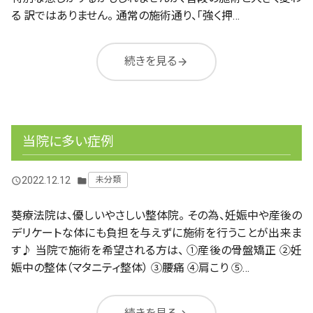
る 訳ではありません。 通常の施術通り、「強く押…
続きを見る
arrow_forward
当院に多い症例
2022.12.12
未分類
query_builder
folder
葵療法院は、優しいやさしい整体院。 その為、妊娠中や産後の
デリケートな体にも負担を与えずに施術を行うことが出来ま
す♪ 当院で施術を希望される方は、 ①産後の骨盤矯正 ②妊
娠中の整体（マタニティ整体） ③腰痛 ④肩こり ⑤…