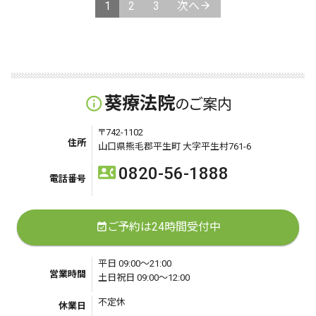
1
2
3
次へ
ペ
ー
ジ
送
葵療法院
info_outline
のご案内
り
〒742-1102
住所
山口県熊毛郡平生町 大字平生村761-6
0820-56-1888
contact_phone
電話番号
ご予約は24時間受付中
event_available
平日 09:00～21:00
営業時間
土日祝日 09:00～12:00
不定休
休業日