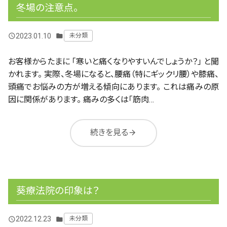
冬場の注意点。
2023.01.10
未分類
query_builder
folder
お客様からたまに 「寒いと痛くなりやすいんでしょうか？」 と聞
かれます。 実際、冬場になると、腰痛（特にギックリ腰）や膝痛、
頭痛でお悩みの方が増える傾向にあります。 これは痛みの原
因に関係があります。 痛みの多くは「筋肉…
続きを見る
arrow_forward
葵療法院の印象は？
2022.12.23
未分類
query_builder
folder