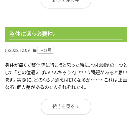
続きを見る
arrow_forward
整体に通う必要性。
2022.12.09
未分類
query_builder
folder
身体が痛くて整体院に行こうと思った時に、悩む問題の一つと
して 「どの位通えばいいんだろう？」 という問題があると思い
ます。 実際に、どのくらい通えば良くなるか・・・・・ これは正直
な所、個人差があるので人それぞれです。 …
続きを見る
arrow_forward