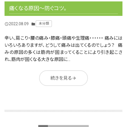
痛くなる原因～防ぐコツ。
2022.08.09
未分類
query_builder
folder
辛い、肩こり・腰の痛み・膝痛・頭痛や生理痛・・・・・・ 痛みには
いろいろありますが、どうして痛みは出てくるのでしょう？ 痛
みの原因の多くは筋肉が固まってくることにより引き起こさ
れ、筋肉が固くなる大きな原因に…
続きを見る
arrow_forward
投
稿
の