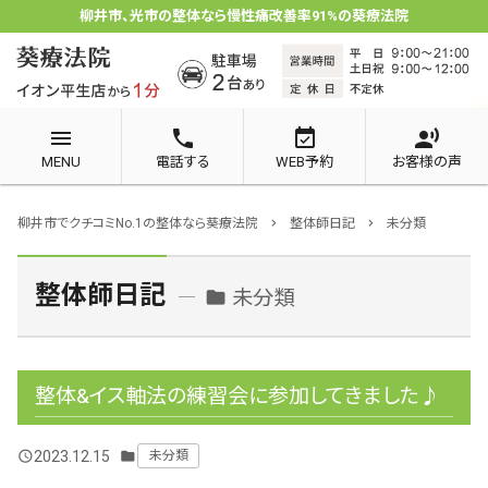
柳井市、光市の整体なら慢性痛改善率91%の葵療法院
menu
phone
event_available
record_voice_over
MENU
電話する
WEB予約
お客様の声
柳井市でクチコミNo.1の整体なら葵療法院
整体師日記
未分類
chevron_right
chevron_right
整体師日記
未分類
folder
整体&イス軸法の練習会に参加してきました♪
2023.12.15
未分類
query_builder
folder