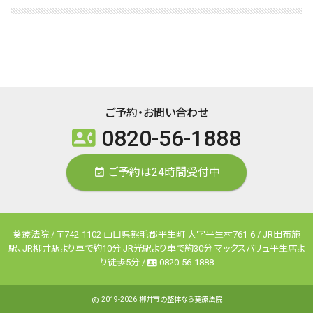
ご予約・お問い合わせ
0820-56-1888
contact_phone
ご予約は24時間受付中
event_available
葵療法院 / 〒742-1102 山口県熊毛郡平生町 大字平生村761-6 / JR田布施
駅、JR柳井駅より車で約10分 JR光駅より車で約30分 マックスバリュ平生店よ
り徒歩5分 /
0820-56-1888
contact_phone
2019-2026
柳井市の整体なら葵療法院
copyright