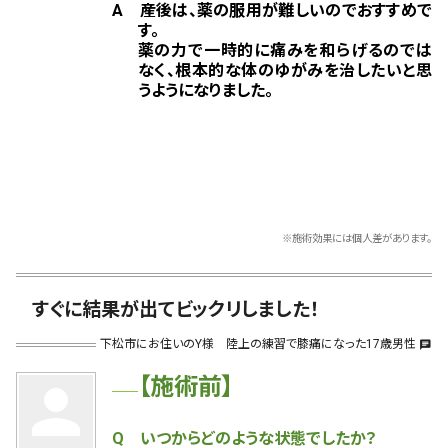
A 産後は、薬の服用が難しいのでおすすめで
す。
薬の力で一時的に痛みを和らげるのでは
なく、根本的な体のゆがみを治したいと思
うようになりました。
※施術効果には個人差があります。
すぐに結果が出てビックリしました！
下松市にお住いのY様 陸上の練習で膝痛になった17歳男性
chat
【施術前】
person
Q いつからどのような状態でしたか？