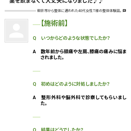
薬を飲まなくて大丈夫になりました♪♪
柳井市から整体に通われた40代女性Ｔ様の整体体験談。
chat
【施術前】
person
Q いつからどのような状態でしたか？
A 数年前から頭痛や左肩、膝痛の痛みに悩ま
されました。
Q 初めはどのように対処しましたか？
A
整形外科や脳外科で診察してもらいまし
た。
Q 結果はどうでしたか？