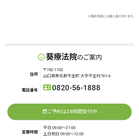
※施術効果には個人差があります。
葵療法院
info_outline
のご案内
〒742-1102
住所
山口県熊毛郡平生町 大字平生村761-6
0820-56-1888
contact_phone
電話番号
ご予約は24時間受付中
event_available
平日 09:00～21:00
営業時間
土日祝日 09:00～12:00