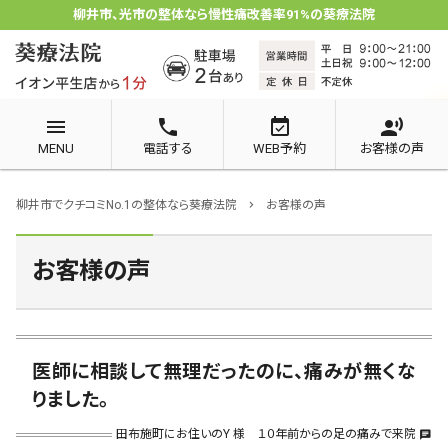
柳井市、光市の整体なら慢性痛改善率91%の葵療法院
menu
phone
event_available
record_voice_over
MENU
電話する
WEB予約
お客様の声
柳井市でクチコミNo.1の整体なら葵療法院
お客様の声
chevron_right
お客様の声
医師に相談して無理だったのに、痛みが無くな
りました。
田布施町にお住いのY 様 １０年前からの足の痛みで来院
chat